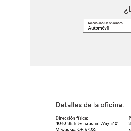
¿
Seleccione un producto
Selec
un
nomb
de
produ
del
menú
despl
Detalles de la oficina:
Dirección física:
P
4040 SE International Way E101
3
Milwaukie
,
OR
97222
E