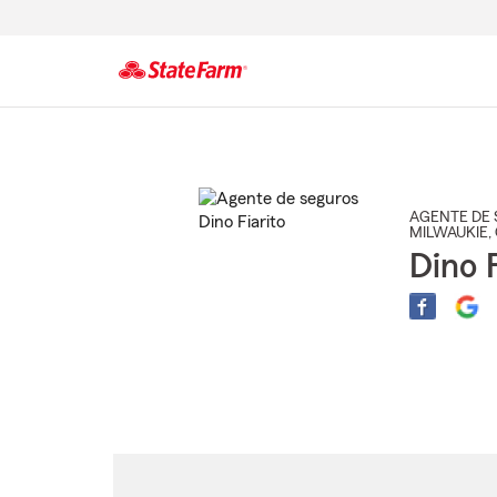
Comienzo
del
contenido
principal
AGENTE DE 
MILWAUKIE
,
Dino F