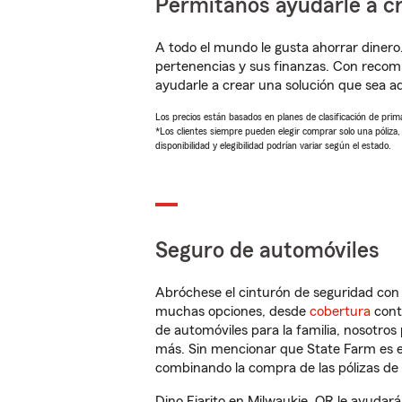
Permítanos ayudarle a cr
A todo el mundo le gusta ahorrar dinero
pertenencias y sus finanzas. Con recom
ayudarle a crear una solución que sea 
Los precios están basados en planes de clasificación de primas
*Los clientes siempre pueden elegir comprar solo una póliza
disponibilidad y elegibilidad podrían variar según el estado.
Seguro de automóviles
Abróchese el cinturón de seguridad co
muchas opciones, desde
cobertura
con
de automóviles para la familia, nosotro
más. Sin mencionar que State Farm es e
combinando la compra de las pólizas de 
Dino Fiarito en Milwaukie, OR le ayudar