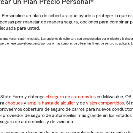
ear un Plan Precio Personal®
. Personalice un plan de cobertura que ayude a proteger lo que es 
pensas por manejar de manera segura, opciones para combinar pól
adecuada para usted.
 que varían según el estado. Las opciones de cobertura son seleccionadas por el cliente y la disponib
, pero en ese caso el descuento por dos o más compras de diferentes líneas de seguro no aplicará. 
n State Farm y obtenga
el seguro de automóviles
en Milwaukie, OR 
tra
choques
y
amplia hasta de alquiler
y de
viajes compartidos
. Si
s proveemos cobertura de seguro de carros para nuevos conductores
l proveedor de seguro de automóviles más grande en los Estados
seguro de automóviles y de vivienda.
á a comenzar después de que haya completado una cotización de se