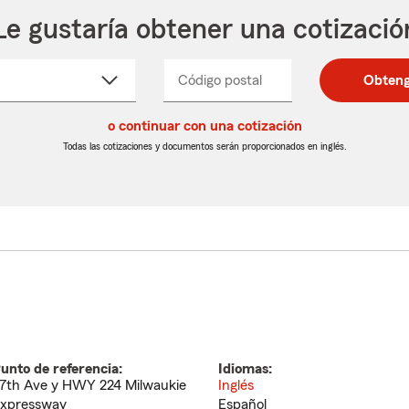
Le gustaría obtener una cotizació
cione
Código postal
Ingresa
Ingresa
Obteng
_____
un
un
re
código
código
cto
o continuar con una cotización
postal
postal
de
de
Todas las cotizaciones y documentos serán proporcionados en inglés.
egable
5
5
dígitos
dígitos
unto de referencia:
Idiomas:
7th Ave y HWY 224 Milwaukie
Inglés
xpressway
Español