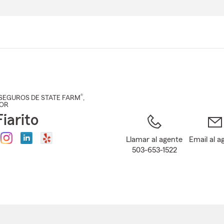
Pasar
al
contenido
principal
®
SEGUROS DE STATE FARM
,
 OR
iarito
Llamar al agente
Email al a
503-653-1522