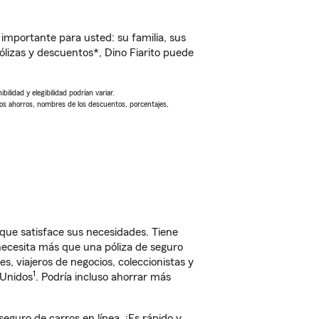
importante para usted: su familia, sus
izas y descuentos*, Dino Fiarito puede
ilidad y elegibilidad podrían variar.
Los ahorros, nombres de los descuentos, porcentajes,
que satisface sus necesidades. Tiene
 necesita más que una póliza de seguro
, viajeros de negocios, coleccionistas y
1
 Unidos
. Podría incluso ahorrar más
guro de carros en línea. ¡Es rápido y